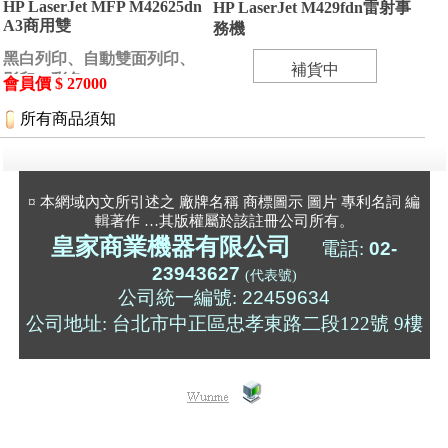
HP LaserJet MFP M42625dn
HP LaserJet M429fdn雷射事
A3商用雙
務機
黑白列印、自動雙面列印、
補貨中
影印、彩色
會員價 $ 27000
所有商品須知
¤ 本網域內文所引述之 廠牌名稱 商標圖示 圖片 專利名詞 編
輯著作 …其版權屬於該註冊公司所有。
皇家商業機器有限公司
電話:
02-
23943627
(代表號)
公司統一編號:
22459634
公司
地址: 台北市中正區忠孝東路二段122號 9樓