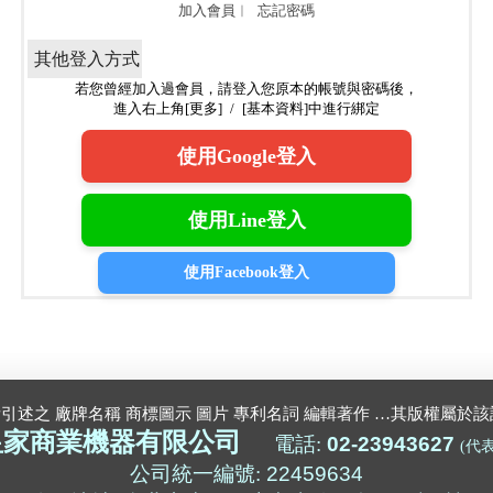
加入會員
︱
忘記密碼
其他登入方式
若您曾經加入過會員，請登入您原本的帳號與密碼後，
進入右上角[更多] / [基本資料]中進行綁定
使用Google登入
使用Line登入
使用Facebook登入
所引述之 廠牌名稱 商標圖示 圖片 專利名詞 編輯著作 …其版權屬於
皇家商業機器有限公司
電話:
02-23943627
(代
公司統一編號:
22459634